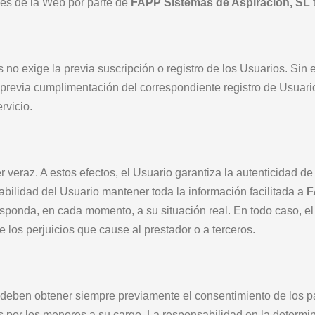
avés de la Web por parte de
FAPP Sistemas de Aspiración, SL
s no exige la previa suscripción o registro de los Usuarios. Si
 previa cumplimentación del correspondiente registro de Usuario
rvicio.
r veraz. A estos efectos, el Usuario garantiza la autenticidad d
abilidad del Usuario mantener toda la información facilitada a
F
onda, en cada momento, a su situación real. En todo caso, el 
e los perjuicios que cause al prestador o a terceros.
 deben obtener siempre previamente el consentimiento de los pa
os por los menores a su cargo. La responsabilidad en la determ