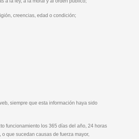
s a la ley, a la moral y al orden público
;
igión, creencias, edad o condición
;
 web, siempre que esta información haya sido
cto funcionamiento los 365 días del año, 24 horas
n, o que sucedan causas de fuerza mayor,