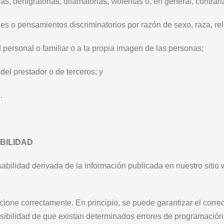
, denigratorias, difamatorias, violentas o, en general, contraria
es o pensamientos discriminatorios por razón de sexo, raza, rel
d personal o familiar o a la propia imagen de las personas
;
del prestador o de terceros
; y
l
.
BILIDAD
sabilidad derivada de la información publicada en nuestro sitio
ione correctamente. En principio, se puede garantizar el corre
posibilidad de que existan determinados errores de programació