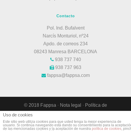
Contacto
Pol. Ind. Bufalvent
Narcís Monturiol, nº24
Apdo. de correos 234
08243 Manresa BARCELONA
938 737 740
938 737 963
fappsa@fappsa.com
© 2018 Fappsa
·
Nota legal
·
Política de
privacidad
·
Política de cookies
·
Sitio web
Uso de cookies
desarrollado por Fast Digital WS
.
Este sitio web utiliza cookies para que usted tenga la mejor experiencia de
usuario. Si continúa navegando está dando su consentimiento para la aceptació
de las mencionadas cookies y la aceptación de nuestra
política de cookies
, pinc