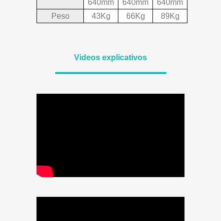
640mm
640mm
640mm
Peso
43Kg
66Kg
89Kg
Videos explicativos