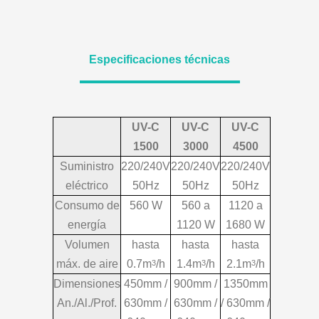
Especificaciones técnicas
UV-C
UV-C
UV-C
1500
3000
4500
Suministro
220/240V
220/240V
220/240V
eléctrico
50Hz
50Hz
50Hz
Consumo de
560 W
560 a
1120 a
energía
1120 W
1680 W
Volumen
hasta
hasta
hasta
máx. de aire
0.7m
/h
1.4m
/h
2.1m
/h
3
3
3
Dimensiones
450mm /
900mm /
1350mm
An./Al./Prof.
630mm /
630mm /
/ 630mm /