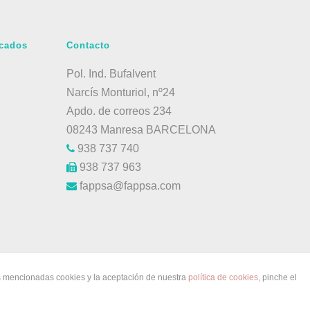
acados
Contacto
Pol. Ind. Bufalvent
Narcís Monturiol, nº24
Apdo. de correos 234
08243 Manresa BARCELONA
938 737 740
938 737 963
fappsa@fappsa.com
as mencionadas cookies y la aceptación de nuestra
política de cookies
, pinche el
l WS
.