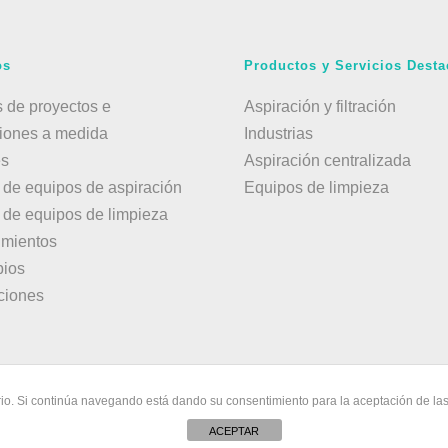
os
Productos y Servicios Dest
 de proyectos e
Aspiración y filtración
ciones a medida
Industrias
es
Aspiración centralizada
r de equipos de aspiración
Equipos de limpieza
r de equipos de limpieza
imientos
ios
ciones
uario. Si continúa navegando está dando su consentimiento para la aceptación de l
ad
·
Política de cookies
·
Sitio web desarrollado por Fast Digita
ACEPTAR