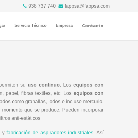
938 737 740
fappsa@fappsa.com
gar
Servicio Técnico
Empresa
Contacto
ermiten su
uso continuo
. Los
equipos con
 papel, fibras textiles, etc. Los
equipos con
ados como granallas, lodos e incluso mercurio.
 y momento que se produce. Pueden incorporar
ltros anti-estáticos.
o y
fabricación de aspiradores industriales
. Así