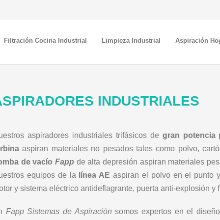
Filtración Cocina Industrial
Limpieza Industrial
Aspiración Ho
ASPIRADORES INDUSTRIALES
estros aspiradores industriales trifásicos de
gran potencia
p
urbina
aspiran materiales no pesados tales como polvo, cartón,
omba de vacío
Fapp
de alta depresión aspiran materiales pes
uestros equipos de la
línea AE
aspiran el polvo en el punto
tor y sistema eléctrico antideflagrante, puerta anti-explosión y fi
n
Fapp Sistemas de Aspiración
somos expertos en el diseñ