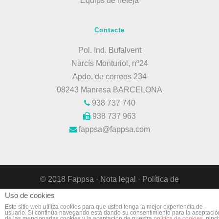
Equips de neteja
Contacte
Pol. Ind. Bufalvent
Narcís Monturiol, nº24
Apdo. de correos 234
08243 Manresa BARCELONA
938 737 740
938 737 963
fappsa@fappsa.com
© 2018 Fappsa
·
Nota legal
·
Política de
privacitat
·
Política de cookies
·
Site web
Uso de cookies
developed by Fast Digital WS
.
Este sitio web utiliza cookies para que usted tenga la mejor experiencia de
usuario. Si continúa navegando está dando su consentimiento para la aceptació
de las mencionadas cookies y la aceptación de nuestra
política de cookies
, pinc